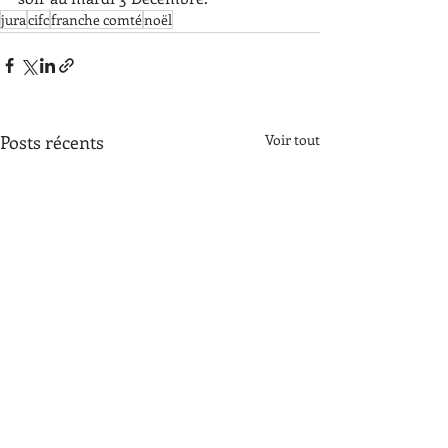
jura
cifc
franche comté
noël
Posts récents
Voir tout