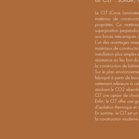
Le CLT (Cross Laminate
matériau de constructi
propriétés. Ce matéria
superposition perpendicu
aux forces mécaniques, t
L'un des avantages majeu
matériaux de constructio
installation plus simples 
résistance au feu font d
la construction de bâtim
Sur le plan environnement
fabriqué à partir de boi
nettement inférieure à ce
stockant le CO2 absorbé 
CLT une option de choix 
Enfin, le CLT offre une g
d’isolation thermique et
En somme, le CLT est un 
la construction moderne