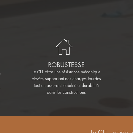
HORS NORMES
SOLIDITÉ
& LEGERETÉ
Pour des réalisations comparables à celles du béton.
ROBUSTESSE
Le CLT offre une résistance mécanique
e
élevée, supportant des charges lourdes
tout en assurant stabilité et durabilité
s
dans les constructions
Le CLT : solide