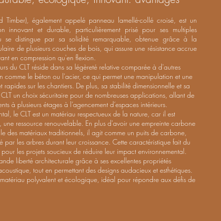
d Timber), également appelé panneau lamellé-collé croisé, est un
on innovant et durable, particulièrement prisé pour ses multiples
u se distingue par sa solidité remarquable, obtenue grâce à la
laire de plusieurs couches de bois, qui assure une résistance accrue
ant en compression qu'en flexion.
rs du CLT réside dans sa légèreté relative comparée à d'autres
n comme le béton ou l'acier, ce qui permet une manipulation et une
et rapides sur les chantiers. De plus, sa stabilité dimensionnelle et sa
u CLT un choix sécuritaire pour de nombreuses applications, allant de
ents à plusieurs étages à l’agencement d’espaces intérieurs.
al, le CLT est un matériau respectueux de la nature, car il est
s, une ressource renouvelable. En plus d'avoir une empreinte carbone
lle des matériaux traditionnels, il agit comme un puits de carbone,
par les arbres durant leur croissance. Cette caractéristique fait du
pour les projets soucieux de réduire leur impact environnemental.
rande liberté architecturale grâce à ses excellentes propriétés
 acoustique, tout en permettant des designs audacieux et esthétiques.
matériau polyvalent et écologique, idéal pour répondre aux défis de
.